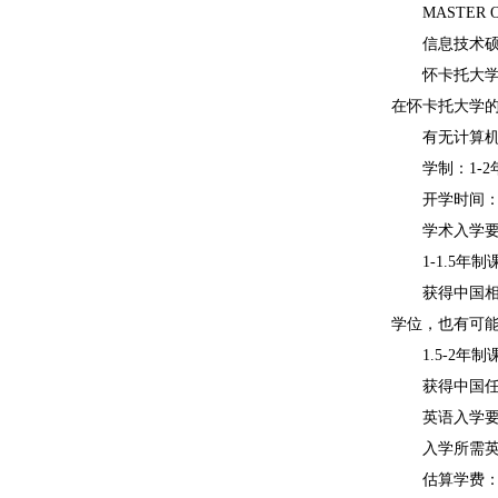
MASTER OF I
信息技术硕士
怀卡托大学的
在怀卡托大学
有无计算机科
学制：1-2
开学时间：2月
学术入学要
1-1.5年制
获得中国相关
学位，也有可
1.5-2年制
获得中国任意
英语入学要
入学所需英语语
估算学费