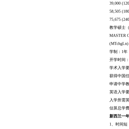
39,000 (12
58,505 (18
75,675 (24
教学硕士（小
MASTER OF 
(MTchgLn)
学制：1年
开学时间：
学术入学要
获得中国任意
申请中学教学
英语入学要
入学所需英语语
估算总学费：5
新西兰一年
1、时间短