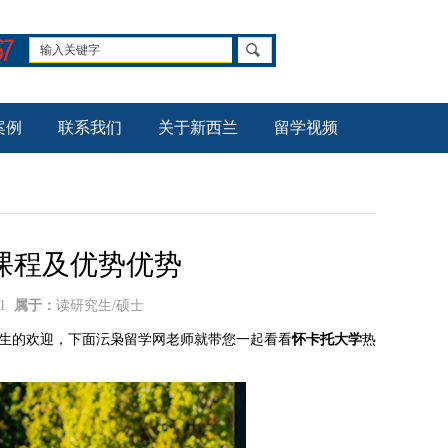
案例
联系我们
关于新西兰
留学视频
课程及优势优势
31
属于：
读研究生/硕士
生的欢迎，下面沄枭留学网老师就带您一起看看
怀卡托大学
热