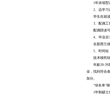
1年浓缩型课
2、边学习
学生在就读硕
3、配偶工签
配偶陪读可申
4、毕业后3
在新西兰就读
5、时间短
技术移民轻松
年龄20-39
业，找到符合条
加分。
“绿名单”移
1年制硕士也不