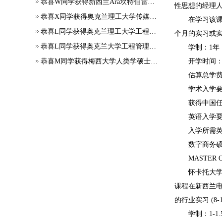
恭喜W同学获得新西兰Ara坎特伯雷理工学院学生签证
性思想的经理
恭喜X同学获得奥克兰理工大学传媒硕士录取
在学习该课程
恭喜L同学获得奥克兰理工大学工程项目管理硕士录取
个月的实习或
恭喜L同学获得奥克兰大学工程管理硕士录取
学制：1年
恭喜M同学获得梅西大学人类学硕士录取
开学时间：2月
估算总学费：5
学术入学要
获得中国任意
英语入学要
入学所需英语语
数字商务硕
MASTER OF D
怀卡托大学的数字
课程在新西兰
的行业实习 (
学制：1-1.