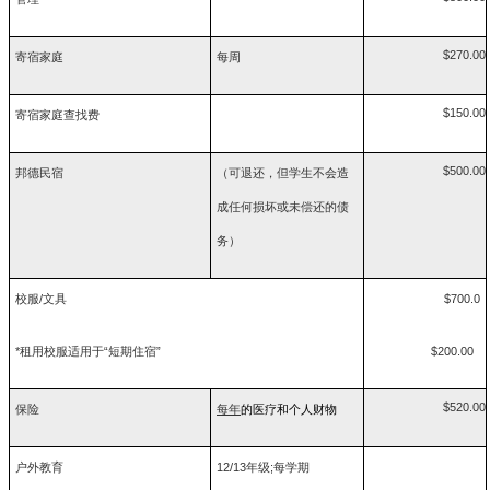
$270.00
寄宿家庭
每周
$150.00
寄宿家庭查找费
$500.00
邦德民宿
（可退还，但学生不会造
成任何损坏或未偿还的债
务）
校服/文具
$700.0
*租用校服适用于“短期住宿”
$200.00
$520.00
保险
每年
的医疗和个人财物
户外教育
12/13年级;每学期