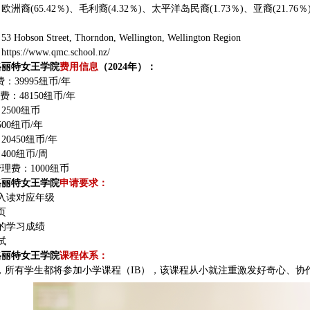
洲裔(65.42％)、毛利裔(4.32％)、太平洋岛民裔(1.73％)、亚裔(21.76
bson Street, Thorndon, Wellington, Wellington Region
：
https://www.qmc.school.nz/
格丽特女王学院
费用信息
（2024年）：
费：39995纽币/年
学费：48150纽币/年
2500纽币
00纽币/年
0450纽币/年
400纽币/周
理费：1000纽币
格丽特女王学院
申请要求：
入读对应年级
页
的学习成绩
试
格丽特女王学院
课程体系：
级，所有学生都将参加小学课程（IB），该课程从小就注重激发好奇心、