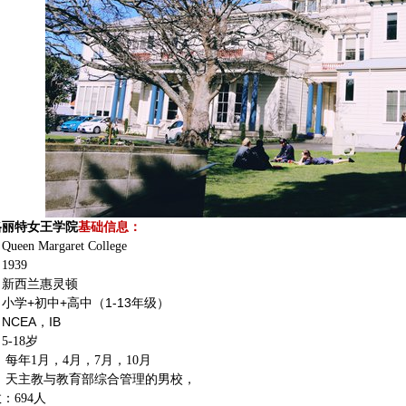
格丽特女王学院
基础信息：
en Margaret College
939
：新西兰惠灵顿
小学+初中+高中（1-13年级）
：
CEA，IB
-18岁
 每年1月，4月，7月，10月
 天主教与教育部综合管理的男校，
：694人