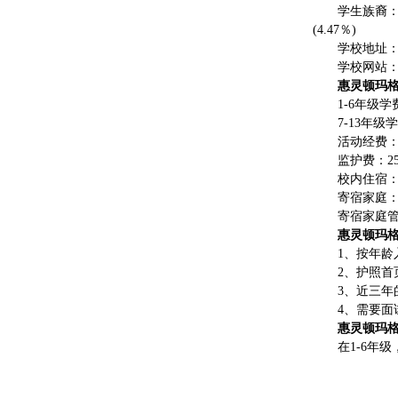
学生族裔：欧
(4.47％)
学校地址：53 Ho
学校网站
惠灵顿玛
1-6年级学
7-13年级
活动经费：
监护费：25
校内住宿：2
寄宿家庭：
寄宿家庭管
惠灵顿玛
1、按年龄
2、护照首
3、近三年
4、需要面
惠灵顿玛
在1-6年