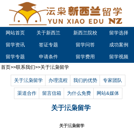
网站首页
关于新西兰
新西兰院校
留学选择
留学资讯
签证专题
留学问答
成功案例
留学专题
申请条件
留学费用
留学视频
首页
>>
联系我们
>>
关于沄枭留学
关于沄枭留学
办理流程
我们的优势
专家团队
渠道合作
留言信箱
为什么免费
网站&媒体
关于沄枭留学
关于沄枭留学