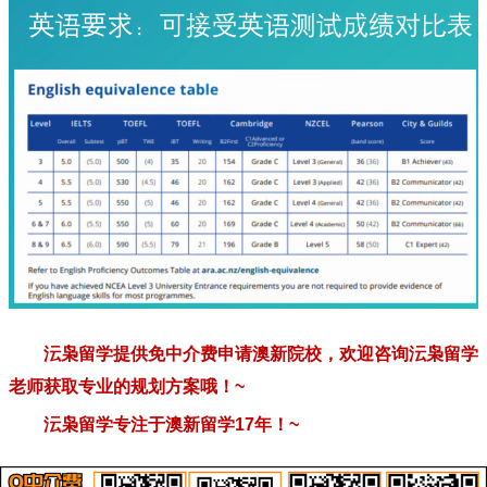
沄枭留学提供免中介费申请澳新院校，欢迎咨询沄枭留学
老师获取专业的规划方案哦！
~
沄枭留学专注于澳新留学
17
年！
~