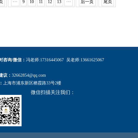
页
···
9
10
11
12
13
···
后一页
尾页
小时咨询/微信：
冯老师:17316445067 吴老师:13661625067
建议：
32662854@qq.com
：
上海市浦东新区栖霞路33号2楼
微信扫描关注我们：