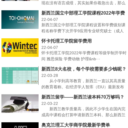
现在没有语言成绩，其实如果你着急出去，那么
没有语言成绩也可···
新西兰国立中部理工学院课程2022年学费
22-04-07
新西兰国立中部理工学院课程设置和学费级别课
程名称学费下次开学9应用专业研究硕士（成人
教学）$29,3···
怀卡托理工学院留学费用
22-04-07
怀卡托理工学院2022年学费课程等级学制开学时
间 雅思保险 学费动物 护理&nb···
新西兰8大名校，每个学校需要多少钱呢？
22-03-28
从小学到高等教育，新西兰一直以其高质量
的教育着称。在经济学人智库（EIU）最新发布
的《全球教育未···
新西兰留学——新西兰读本科70万够吗？
22-03-22
新西兰教学质量高，因此不少学生在国内完
成高中课程会打算申请新西兰本科。那么新西兰
读本科70万够吗···
奥克兰理工大学商学院最新学费单