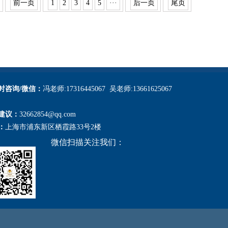
前一页
1
2
3
4
5
···
后一页
尾页
小时咨询/微信：
冯老师:17316445067 吴老师:13661625067
建议：
32662854@qq.com
：
上海市浦东新区栖霞路33号2楼
微信扫描关注我们：