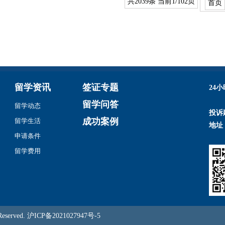
共2039条 当前1/102页
首页
留学资讯
签证专题
24
留学问答
留学动态
投诉
成功案例
留学生活
地址
申请条件
留学费用
served.
沪ICP备2021027947号-5