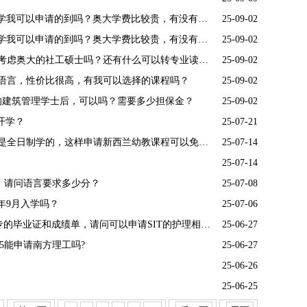
老师，我是国内双非自动化本科，均分81.8分，想去新西兰读相关专业硕士，奥克兰大学我可以申请的到吗？奥大学费比较贵，有没有性价比高的其他选择？
25-09-02
老师，我是国内双非自动化本科，均分81.8分，想去新西兰读相关专业硕士，奥克兰大学我可以申请的到吗？奥大学费比较贵，有没有性价比高的其他选择？
25-09-02
老师，我本科学广播电视传媒的，PTE目前已经有60分，想去新西兰留学移民，我可以考虑奥大的社工硕士吗？还有什么可以转专业读的课程，比如食品？农业等？
25-09-02
费语言，性价比很高，有我可以选择的课程吗？
25-09-02
工的建筑管理学士后，可以吗？需要多少担保金？
25-09-02
开学？
25-07-21
我是国内自考大专+本科，有学位， 有多年幼教经验，还有美国蒙特梭利证书，不过不是全日制学的，这样申请新西兰幼教课程可以免雅思吗？
25-07-14
25-07-14
，请问语言要求多少分？
25-07-08
明年9月入学吗？
25-07-06
老师，我高中毕业多年，毕业证和成绩单都找不到了。后面读了3年的设计大专，有大专的毕业证和成绩单，请问可以申请SIT的护理相关课程吗？
25-06-27
5能申请南方理工吗?
25-06-27
25-06-26
25-06-25