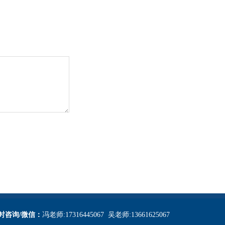
小时咨询/微信：
冯老师:17316445067 吴老师:13661625067