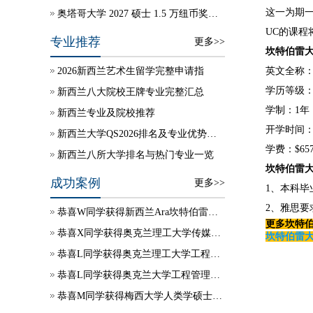
这一为期
奥塔哥大学 2027 硕士 1.5 万纽币奖学金自动授予
UC的课
专业推荐
更多>>
坎特伯雷
2026新西兰艺术生留学完整申请指
英文全称：Prof
学历等级：
新西兰八大院校王牌专业完整汇总
学制：1年
新西兰专业及院校推荐
开学时间：
新西兰大学QS2026排名及专业优势说明
学费：$65
新西兰八所大学排名与热门专业一览
坎特伯雷
成功案例
更多>>
1、本科毕
2、雅思要
恭喜W同学获得新西兰Ara坎特伯雷理工学院学生签证
更多坎特
恭喜X同学获得奥克兰理工大学传媒硕士录取
坎特伯雷大
恭喜L同学获得奥克兰理工大学工程项目管理硕士录取
恭喜L同学获得奥克兰大学工程管理硕士录取
恭喜M同学获得梅西大学人类学硕士录取