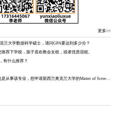
更多>>
克兰大学数据科学硕士，请问GPA要达到多少分？
您推荐下学校，孩子喜欢教会女校，或者优质混校。
学，有什么推荐？
你好，我是北电现代创意媒体学院的戏剧影视美术设计，后期特效方向，毕业3年了，也是从事该专业，想申请新西兰奥克兰大学的Master of Screen Production (MSP) - 屏幕制作硕士和维多利亚惠灵顿大学的Master of Design Technology (MDT) - 设计技术硕士。