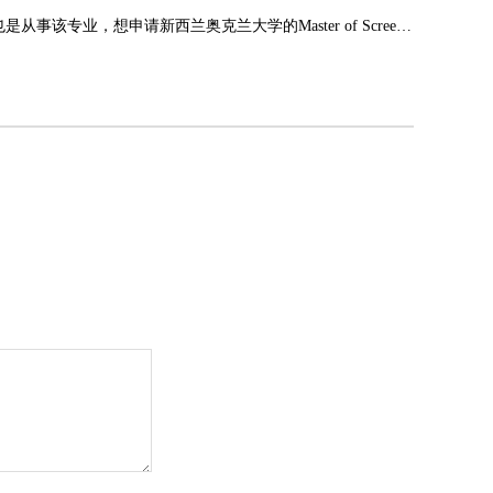
你好，我是北电现代创意媒体学院的戏剧影视美术设计，后期特效方向，毕业3年了，也是从事该专业，想申请新西兰奥克兰大学的Master of Screen Production (MSP) - 屏幕制作硕士和维多利亚惠灵顿大学的Master of Design Technology (MDT) - 设计技术硕士。