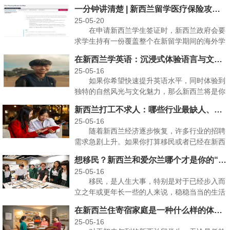
这里整理了一份超···
一分钟讲清楚 | 新西兰留学医疗保险攻略！
25-05-20
在申请新西兰学生签证时，新西兰政府会要
求学生持有一份覆盖整个在新留学期间的海外学
生医疗保险。这份···
在新西兰学英语：沉浸式体验语言与文化之旅
25-05-16
如果你希望快速提升英语水平，同时体验到
独特的自然风光与文化魅力，那么新西兰将是你
的理想之选！ ···
新西兰打工不求人：哪些行业最缺人、最好找工作？
25-05-16
随着新西兰经济逐步恢复，许多行业的招聘
需求急剧上升。如果你打算移民或者已经在新西
兰，正好需要了解···
想移民？新西兰和爱尔兰哪个才是你的“理想家园”？
25-05-16
移民，是人生大事，特别是对于已经步入而
立之年或更年长一些的人来说，稳稳当当的生活
环境和适合家庭发···
在新西兰住寄宿家庭是一种什么样的体验？一文了解真实的Homestay！
25-05-16