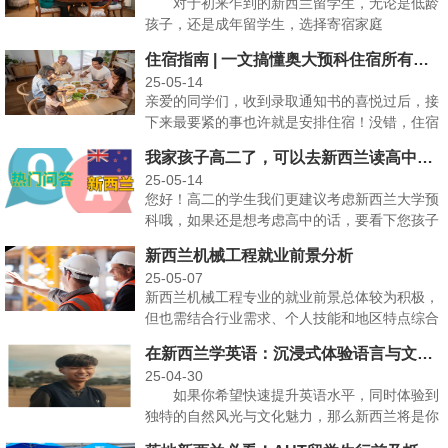
对于初来乍到的新西兰留学生，无论是低龄
孩子，还是成年留学生，选择寄宿家庭
（Homestay）是一···
住宿指南 | 一文搞懂奥大预科住宿所有选择
25-05-14
亲爱的同学们，收到录取通知书的喜悦过后，接
下来最要紧的事也许就是安排住宿！没错，住宿
可是正式开启留学···
我家孩子高二了，可以去新西兰读高中吗？
25-05-14
您好！高二的学生我们更建议考虑新西兰大学预
科哦，如果还是想考虑高中的话，要看下您孩子
具体年龄以及对于···
新西兰机械工程就业前景分析
25-05-07
新西兰机械工程专业的就业前景总体较为积极，
但也需结合行业需求、个人技能和地区特点综合
考量。以下是详细···
在新西兰学英语：沉浸式体验语言与文化之旅
25-04-30
如果你希望快速提升英语水平，同时体验到
独特的自然风光与文化魅力，那么新西兰将是你
的理想之选！ ···