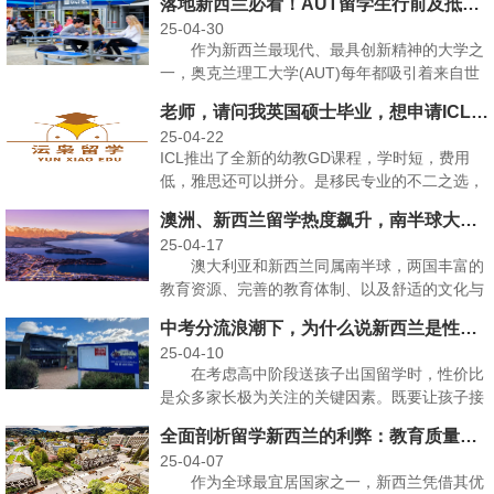
落地新西兰必看！AUT留学生行前及抵校注意事项！
25-04-30
作为新西兰最现代、最具创新精神的大学之
一，奥克兰理工大学(AUT)每年都吸引着来自世
界各地的国际···
老师，请问我英国硕士毕业，想申请ICL的幼教GD课程，请问毕业后多久可以申请幼教资格证？
25-04-22
ICL推出了全新的幼教GD课程，学时短，费用
低，雅思还可以拼分。是移民专业的不二之选，
走过路过不要错···
澳洲、新西兰留学热度飙升，南半球大学好在哪？
25-04-17
澳大利亚和新西兰同属南半球，两国丰富的
教育资源、完善的教育体制、以及舒适的文化与
气候，这些年为中···
中考分流浪潮下，为什么说新西兰是性价比最高的高中留学国家
25-04-10
在考虑高中阶段送孩子出国留学时，性价比
是众多家长极为关注的关键因素。既要让孩子接
受优质的教育，体···
全面剖析留学新西兰的利弊：教育质量、生活环境、就业移民
25-04-07
作为全球最宜居国家之一，新西兰凭借其优