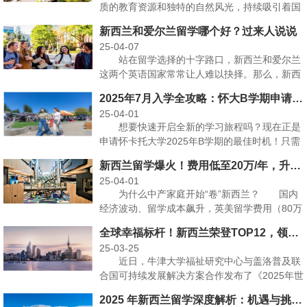
质的教育资源和独特的自然风光，持续吸引着国
际学生。2025···
新西兰和爱尔兰留学哪个好？过来人说说
25-04-07
站在留学选择的十字路口，新西兰和爱尔兰
这两个英语国家常常让人难以抉择。那么，新西
兰和爱尔兰留学哪···
2025年7月入学全攻略：怀大B学期申请流程及入学准备
25-04-01
想要快速开启全新的学习旅程吗？现在正是
申请怀卡托大学2025年B学期的最佳时机！只需
抓紧时间提交···
新西兰留学爆火！费用低至20万/年，升学、陪读、移民全解析！
25-04-01
为什么中产家庭开始“卷”新西兰？ 国内
经济波动、留学成本飙升，英美留学费用（80万
+/年）让许···
全球幸福标杆！新西兰荣登TOP12，领先瑞士紧追澳洲！
25-03-25
近日，牛津大学福祉研究中心与盖洛普及联
合国可持续发展解决方案合作发布了《2025年世
界幸福报告》···
2025 年新西兰留学深度解析：机遇与挑战并存的教育天堂