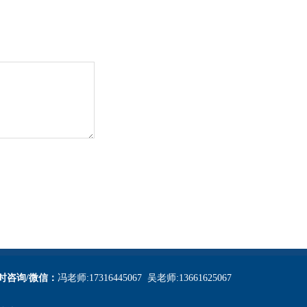
小时咨询/微信：
冯老师:17316445067 吴老师:13661625067