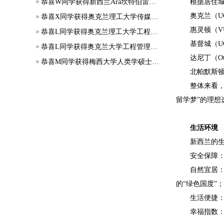
恭喜W同学获得新西兰Ara坎特伯雷理工学院学生签证
根据居住城
奥克兰（UO
恭喜X同学获得奥克兰理工大学传媒硕士录取
惠灵顿（VU
恭喜L同学获得奥克兰理工大学工程项目管理硕士录取
基督城（UC、
恭喜L同学获得奥克兰大学工程管理硕士录取
达尼丁（Ot
恭喜M同学获得梅西大学人类学硕士录取
北帕默斯顿/汉
整体来看，
留学梦”的理想
生活环境
新西兰的
安全保障
自然宜居：
的“绿色国度”；
生活便捷
幸福指数：