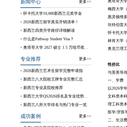
新闻中心
奥塔哥大学
更多>>
梅西大学（
怀卡托大学10,000新西兰元奖学金
惠灵顿维多
2026新西兰留学真实开销清单！
坎特伯雷大
新西兰四类升学路径详细解读
怀卡托大学
什么是Pathway Student Visa？
林肯大学（
奥塔哥大学 2027 硕士 1.5 万纽币奖学金自动授予
奥克兰理工
专业推荐
更多>>
性价比
2026新西兰艺术生留学完整申请指
与英美等
新西兰八大院校王牌专业完整汇总
一、学费
新西兰专业及院校推荐
以2026
新西兰大学QS2026排名及专业优势说明
文科类本科/硕
理工科类本科/
新西兰八所大学排名与热门专业一览
医学/牙医等
成功案例
更多>>
二、生活