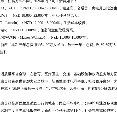
市、住宿方式不同，2026年的平均生活费如下：
A、AUT）：NZD 20,000–25,000/年，租金高、交通贵，房租月占比达
W）：NZD 18,000–22,000/年，生活便利但风大。
Lincoln）：NZD 12,000–18,000/年，生活成本较低。
ago）：NZD 15,000/年，住宿便宜但取暖费高。
密尔顿（Massey/Waikato）：NZD 15,000–18,000/年。
新西兰本科三年总费用约54-90万人民币，硕士一年半总费用约30-69万
选择。
生活质量享誉全球，在教育、医疗卫生、交通、基础设施和政府服务等方
：惠灵顿跻身世界20大安全城市，新西兰整体犯罪率低，社会秩序良好，
被称为“地球上最后一片净土”，空气纯净、风景壮丽，拥有5万公顷森林和
：惠灵顿是新西兰最适宜步行的城市，民众平均步行14分钟即可通达各项
2024年度世界幸福报告中，新西兰位列全球第11位，社会氛围宽松包