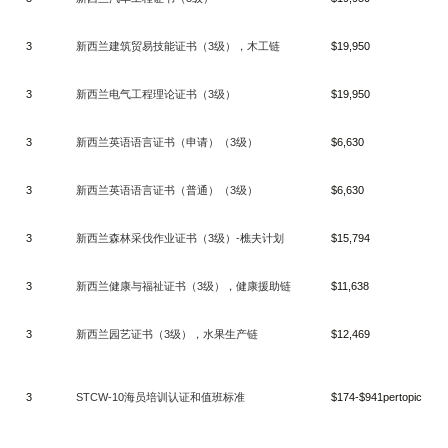
3
新西兰建筑贸易技能证书（
3
级），木工链
$19,950
3
新西兰电气工程理论证书（
3
级）
$19,950
3
新西兰英语语言证书（申请）（
3
级）
$6,630
3
新西兰英语语言证书（普通）（
3
级）
$6,630
3
新西兰森林采伐作业证书（
3
级）
-
樵夫计划
$15,794
3
新西兰健康与福祉证书（
3
级），健康援助链
$11,638
3
新西兰园艺证书（
3
级），水果生产链
$12,469
3
STCW-10
海员培训认证和值班标准
$174-$941pertopic