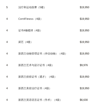
5
治疗和运动按摩（
5
楼）
$19,950
4
Cert4Fitness
（
4
级）
$19,950
4
证书
4
橄榄球（
4
级）
$19,950
4
厨艺（
4
楼）
$19,950
4
新西兰动物管理证书（伴侣动物）（
4
级）
$19,950
4
新西兰艺术与设计证书（
4
级）
$9,976
4
新西兰烘焙证书（通才）（
4
级）
$19,950
4
新西兰美容治疗证书（
4
级）
$19,950
4
新西兰英语语言证书（学术）（
4
级）
$6,630