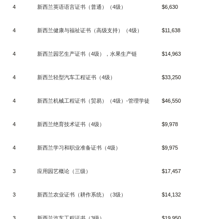
4
新西兰英语语言证书（普通）（
4
级）
$6,630
4
新西兰健康与福祉证书（高级支持）（
4
级）
$11,638
4
新西兰园艺生产证书（
4
级），水果生产链
$14,963
4
新西兰轻型汽车工程证书（
4
级）
$33,250
4
新西兰机械工程证书（贸易）（
4
级）
-
管理学徒
$46,550
4
新西兰绝育技术证书（
4
级）
$9,978
4
新西兰学习和职业准备证书（
4
级）
$9,975
3
应用园艺概论（三级）
$17,457
3
新西兰农业证书（耕作系统）（
3
级）
$14,132
3
新西兰汽车工程证书（
3
级）
$19,950