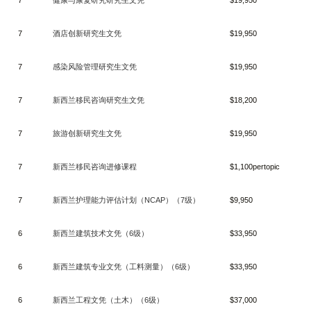
7
健康与康复研究研究生文凭
$19,950
7
酒店创新研究生文凭
$19,950
7
感染风险管理研究生文凭
$19,950
7
新西兰移民咨询研究生文凭
$18,200
7
旅游创新研究生文凭
$19,950
7
新西兰移民咨询进修课程
$1,100pertopic
7
新西兰护理能力评估计划（
NCAP
）（
7
级）
$9,950
6
新西兰建筑技术文凭（
6
级）
$33,950
6
新西兰建筑专业文凭（工料测量）（
6
级）
$33,950
6
新西兰工程文凭（土木）（
6
级）
$37,000