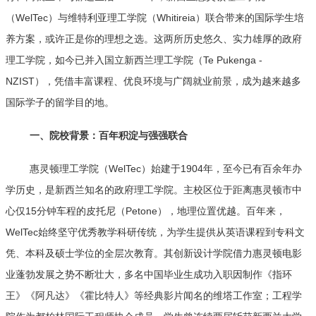
（WelTec）与维特利亚理工学院（Whitireia）联合带来的国际学生培
养方案，或许正是你的理想之选。这两所历史悠久、实力雄厚的政府
理工学院，如今已并入国立新西兰理工学院（Te Pukenga -
NZIST），凭借丰富课程、优良环境与广阔就业前景，成为越来越多
国际学子的留学目的地。
一、院校背景：百年积淀与强强联合
惠灵顿理工学院（WelTec）始建于1904年，至今已有百余年办
学历史，是新西兰知名的政府理工学院。主校区位于距离惠灵顿市中
心仅15分钟车程的皮托尼（Petone），地理位置优越。百年来，
WelTec始终坚守优秀教学科研传统，为学生提供从英语课程到专科文
凭、本科及硕士学位的全层次教育。其创新设计学院借力惠灵顿电影
业蓬勃发展之势不断壮大，多名中国毕业生成功入职因制作《指环
王》《阿凡达》《霍比特人》等经典影片闻名的维塔工作室；工程学