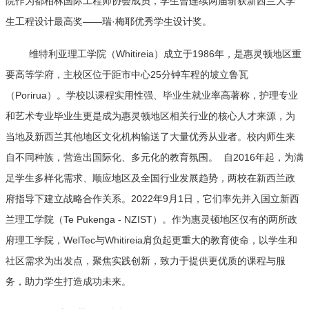
院作为都柏林国际工程师协会成员，学生曾连续两届斩获新西兰大学
生工程设计最高奖——瑞·梅耶优秀学生设计奖。
维特利亚理工学院（Whitireia）成立于1986年，是惠灵顿地区重
要高等学府，主校区位于距市中心25分钟车程的坡立鲁瓦
（Porirua）。学校以课程实用性强、毕业生就业率高著称，护理专业
和艺术专业毕业生更是成为惠灵顿地区相关行业的核心人才来源，为
当地及新西兰其他地区文化机构输送了大量优秀从业者。校内师生来
自不同种族，营造出国际化、多元化的教育氛围。 自2016年起，为满
足学生多样化需求、顺应地区及全国行业发展趋势，两校在新西兰政
府指导下建立战略合作关系。2022年9月1日，它们率先并入国立新西
兰理工学院（Te Pukenga - NZIST）。作为惠灵顿地区仅有的两所政
府理工学院，WelTec与Whitireia肩负起更重大的教育使命，以学生和
社区需求为出发点，聚焦实践创新，致力于提供更优质的课程与服
务，助力学生打造成功未来。