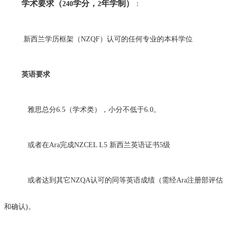
学术要求（
学分，
年学制）
240
2
：
新西兰学历框架（NZQF
）认可的任何专业的本科学位
英语要求
雅思总分
6.5
（学术类），小分不低于6.0。
或者在Ara完成
NZCEL L5
新西兰英语证书
5
级
或者达到其它
NZQA
认可的同等英语成绩（需经
Ara
注册部评估
和确认)。