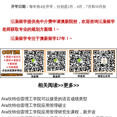
开学日期：
每年有
4
次开学，分别是
2
月，
4
月，
7
月和
10
月份
沄枭留学提供免中介费申请澳新院校，欢迎咨询沄枭留学
老师获取专业的规划方案哦！
~
沄枭留学专注于澳新留学
17
年！
~
相关阅读>>更多>>
Ara坎特伯雷理工学院可以接受的语言成绩类型
Ara坎特伯雷理工学院应用管理硕士
Ara坎特伯雷理工学院应用管理研究生课程，新开设