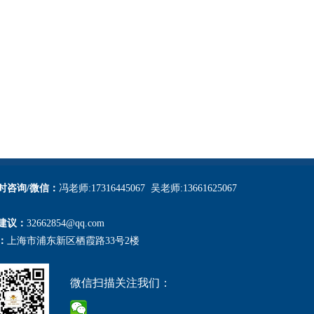
小时咨询/微信：
冯老师:17316445067 吴老师:13661625067
建议：
32662854@qq.com
：
上海市浦东新区栖霞路33号2楼
微信扫描关注我们：